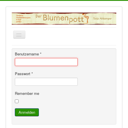
Toggle
Navigation
Home
Benutzername
*
Impressum/Datenschutz
Passwort
*
Remember me
Anmelden